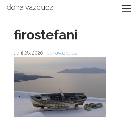
Saltar
Saltar
Saltar
dona vazquez
a
al
a
la
contenido
la
firostefani
navegación
principal
barra
principal
lateral
principal
abril 26, 2020
|
donavazquez