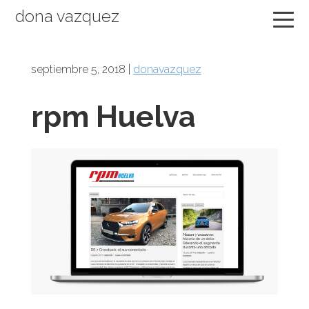
Saltar
Saltar
Saltar
dona vazquez
a
al
a
la
contenido
la
navegación
principal
barra
septiembre 5, 2018
|
donavazquez
principal
lateral
rpm Huelva
principal